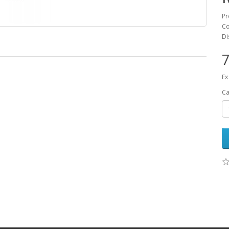
Pr
Co
Di
7
Ex
Ca