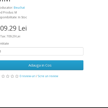
oducator:
Beuchat
d Produs: M
sponibilitate: In Stoc
09.29 Lei
 Tax: 709.29 Lei
ntitate
Adauga in Cos
0 review-uri
/
Scrie un review