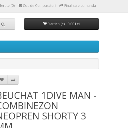
erate (0)
Cos de Cumparaturi
Finalizare comanda
0 articol(e) - 0.00 Lei
BEUCHAT 1DIVE MAN -
COMBINEZON
NEOPREN SHORTY 3
MM