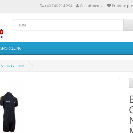
+40 740 214 294
Contul meu
Produse pref
SNORKELING
 SHORTY 3 MM